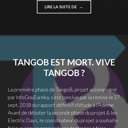
"GOUVERNANCE
LIRE LA SUITE DE
3.0
DE
TANGOB –
UN
NOUVEAU
COLLÈGE
AU
COPIL ?"
TANGOB EST MORT. VIVE
TANGOB ?
La première phase de TangoB, projet accompagné
par InfoGnuEureka, s’est conclue par la remise le 27
sept. 2018 du rapport définitif d’étude à l’Ademe.
Avant de débuter la seconde phase du projet & les
Electric Days, le coordinateur du projet a souhaité