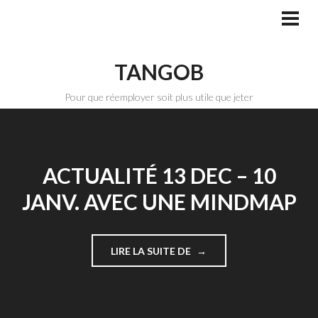
Aller
au
MEN
PRI
contenu
principal
TANGOB
Pour que réemployer soit plus utile que jeter
ACTUALITÉ 13 DEC – 10
JANV. AVEC UNE MINDMAP
"ACTUALITÉ
LIRE LA SUITE DE
13
DEC
–
10