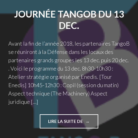
COORDINATEUR)"
JOURNÉE TANGOB DU 13
DEC.
Avant la fin de l’année 2018, les partenaires TangoB
se réuniront à la Défense dans les locaux des
partenaires grands groupes les 13 dec. puis 20 dec.
. Voici le programme du 13 dec. 8h30-10h30 :
Atelier stratégie organisé par Enedis. [Tour
Enedis] 10h45-12h30 : Copil (session du matin)
Aspect technique (The Machinery) Aspect
juridique […]
"JOURNÉE
LIRE LA SUITE DE
TANGOB
DU