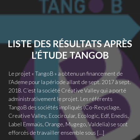
13
DEC."
LISTE DES RÉSULTATS APRÈS
L’ÉTUDE TANGOB
Le projet « TangoB » a obtenu un financement de
l’Ademe pour la période allant de sept. 2017 à sept.
2018. C’est la société Créative Valley qui a porté
administrativement le projet. Les référents
TangoB des sociétés impliqués (Co-Recyclage,
Creative Valley, Ecocircular, Ecologic, Edf, Enedis,
Label Emmaüs, Orange, Mugego, Valdelia) se sont
efforcés de travailler ensemble sous […]