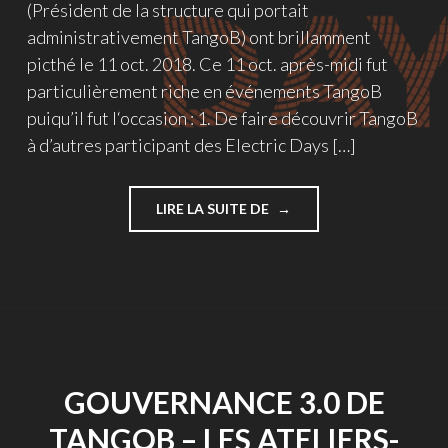
(Président de la structure qui portait
administrativement TangoB) ont brillamment
picthé le 11 oct. 2018. Ce 11 oct. après-midi fut
particulièrement riche en événements TangoB
puiqu’il fut l‘occasion : 1. De faire découvrir TangoB
à d’autres participant des Electric Days […]
"TANGOB
LIRE LA SUITE DE
AUX
ELECTRIC
DAYS :
EN
ROUTE
POUR
L’ÉCONOMIE
CIRCULAIRE
GOUVERNANCE 3.0 DE
3.0 ?"
TANGOB – LES ATELIERS-