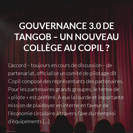
ATELIERS-
COPIL
?"
GOUVERNANCE 3.0 DE
TANGOB – UN NOUVEAU
COLLÈGE AU COPIL ?
L’accord – toujours en cours de discussion – de
partenariat, officialise un comité de pilotage dit
Copil composé des représentants des partenaires.
Pour les partenaires grands groupes, le terme de
« pilote » est préféré. A eux la lourde et importante
mission de plaidoyer en interne en faveur de
l’économie circulaire à travers l’axe du réemploi
d’équipements […]