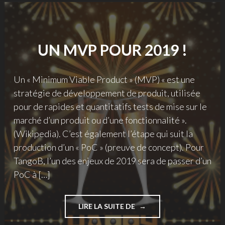
JANV.
AVEC
UNE
MINDMAP"
UN MVP POUR 2019 !
Un « Minimum Viable Product » (MVP) « est une
stratégie de développement de produit, utilisée
pour de rapides et quantitatifs tests de mise sur le
marché d’un produit ou d’une fonctionnalité ».
(Wikipedia). C’est également l’étape qui suit la
production d’un « PoC » (preuve de concept). Pour
TangoB, l’un des enjeux de 2019 sera de passer d’un
PoC à […]
"UN
LIRE LA SUITE DE
MVP