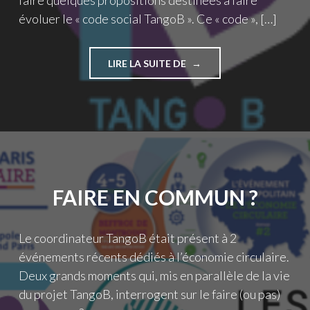
faire quelques propositions destinées à faire
évoluer le « code social TangoB ». Ce « code », […]
"TANGOB
LIRE LA SUITE DE
EST
MORT.
VIVE
TANGOB ?"
FAIRE EN COMMUN ?
Le coordinateur TangoB était présent à 2
événements récents dédiés à l’économie circulaire.
Deux grands moments qui, mis en parallèle de la vie
du projet TangoB, interrogent sur le faire (ou pas)