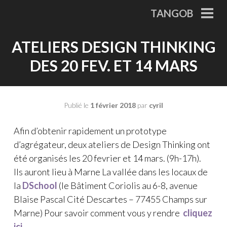
Aller
TANGOB
au
MEN
PRI
contenu
ATELIERS DESIGN THINKING
principal
DES 20 FEV. ET 14 MARS
Publié le
1 février 2018
par
cyril
Afin d’obtenir rapidement un prototype
d’agrégateur, deux ateliers de Design Thinking ont
été organisés les 20 fevrier et 14 mars. (9h-17h).
Ils auront lieu à Marne La vallée dans les locaux de
la
DSchool
(le Bâtiment Coriolis au 6-8, avenue
Blaise Pascal Cité Descartes – 77455 Champs sur
Marne) Pour savoir comment vous y rendre
cliquez
ici
.