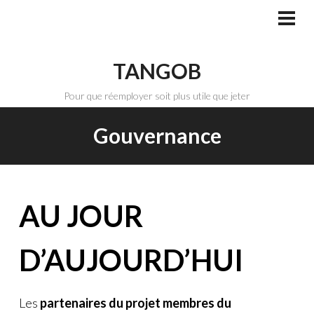
Aller
au
MEN
PRI
contenu
principal
TANGOB
Pour que réemployer soit plus utile que jeter
Gouvernance
AU JOUR
D’AUJOURD’HUI
Les
partenaires du projet membres du