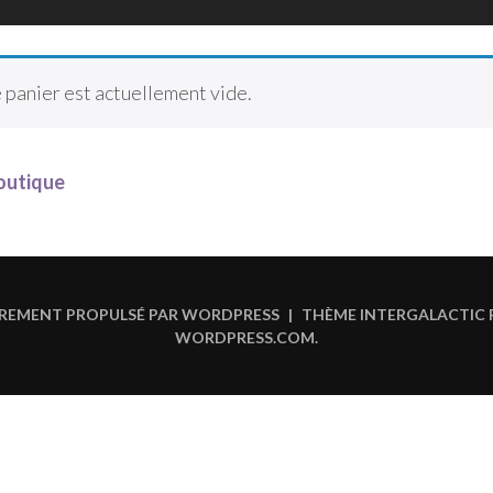
 panier est actuellement vide.
boutique
ÈREMENT PROPULSÉ PAR WORDPRESS
|
THÈME INTERGALACTIC 
WORDPRESS.COM
.