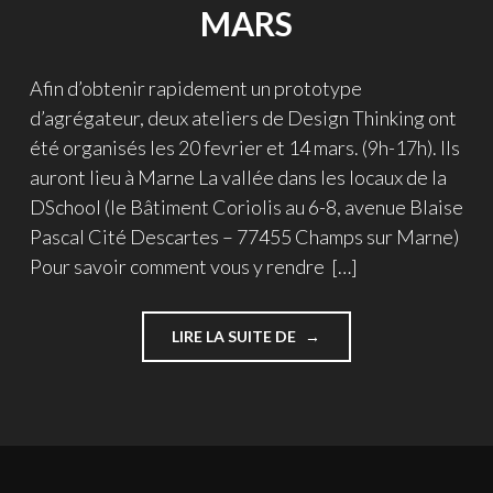
MARS
Afin d’obtenir rapidement un prototype
d’agrégateur, deux ateliers de Design Thinking ont
été organisés les 20 fevrier et 14 mars. (9h-17h). Ils
auront lieu à Marne La vallée dans les locaux de la
DSchool (le Bâtiment Coriolis au 6-8, avenue Blaise
Pascal Cité Descartes – 77455 Champs sur Marne)
Pour savoir comment vous y rendre […]
"ATELIERS
LIRE LA SUITE DE
DESIGN
THINKING
DES
20
FEV.
ET