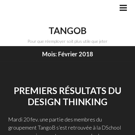
Aller
au
MEN
PRI
contenu
principal
TANGOB
Pour que réemployer soit plus utile que jeter
Mois:
Février 2018
PREMIERS RÉSULTATS DU
DESIGN THINKING
Mardi 20 fev. une partie des membres du
groupement TangoB s’est retrouvée à la DSchool